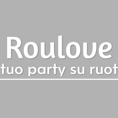
Roulove
l tuo party su ruot