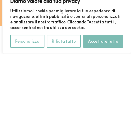
Diamo valore alla tua privacy
Utilizziamo i cookie per migliorare la tua esperienza di
navigazione, offrirti pubblicità o contenuti personalizzati
e analizzare il nostro traffico. Cliccando “Accetta tutti”,
acconsenti al nostro utilizzo dei cookie.
Personalizza
Rifiuta tutto
Accettare tutto
cencinoleggi@cencinoleggi.it
| +39 0744 214609 | Via Luigi Corradi,
28 - 05100 Terni (Italy)
Progetto
|
Note Legali
|
Privacy & Policy
|
Informativa sui
cookies
PR FESR 2021 – 2027 Azione 1.2.3 - Sostegno alla digitalizzazione
delle imprese - Avviso Bridge To Digital 2024